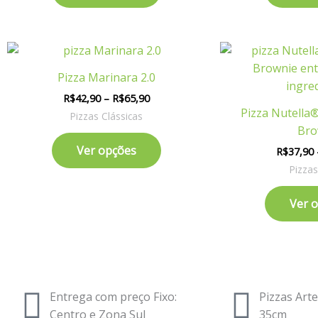
ser
escolhidas
Price
na
Este
range:
página
produto
R$42,90
Pizza Marinara 2.0
do
tem
through
R$
42,90
–
R$
65,90
R$65,90
produto
várias
Pizza Nutella
Pizzas Clássicas
variantes.
Bro
As
Ver opções
R$
37,90
opções
Pizza
podem
ser
Ver 
escolhidas
na
página
do
produto
Entrega com preço Fixo:
Pizzas Art
Centro e Zona Sul
35cm