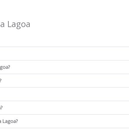
ia Lagoa
agoa?
?
a?
a Lagoa?