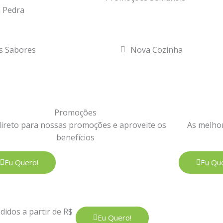
 Pedra
s Sabores
Nova Cozinha
Promoções
direto para nossas promoções e aproveite os
As melhor
benefícios
Eu Quero!
Eu Que
idos a partir de R$
Eu Quero!