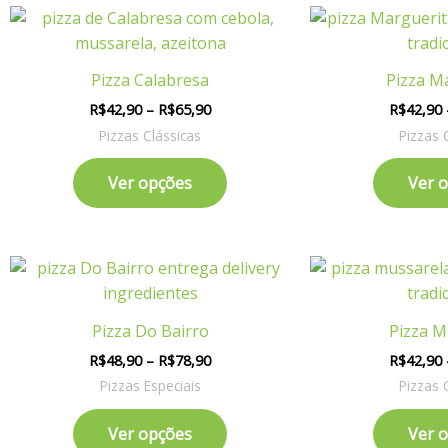
Price
Este
range:
produto
R$42,90
tem
through
Pizza Calabresa
Pizza M
R$65,90
várias
R$
42,90
–
R$
65,90
R$
42,90
variantes.
Pizzas Clássicas
Pizzas 
As
opções
Ver opções
Ver 
podem
ser
escolhidas
Price
na
Este
range:
página
produto
R$48,90
do
tem
through
Pizza Do Bairro
Pizza M
R$78,90
produto
várias
R$
48,90
–
R$
78,90
R$
42,90
variantes.
Pizzas Especiais
Pizzas 
As
opções
Ver opções
Ver 
podem