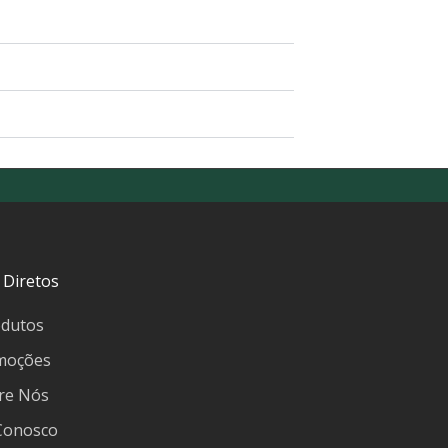
 Diretos
odutos
moções
re Nós
 Conosco