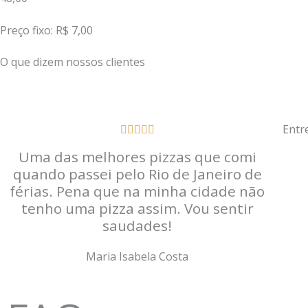
Preço fixo: R$ 7,00
O que dizem nossos clientes
Entr
Classificado





como
Uma das melhores pizzas que comi
5
quando passei pelo Rio de Janeiro de
de
férias. Pena que na minha cidade não
5
tenho uma pizza assim. Vou sentir
saudades!
Maria Isabela Costa