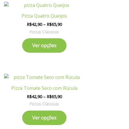
Price
Este
range:
produto
R$42,90
Pizza Quatro Queijos
tem
through
R$
42,90
–
R$
65,90
R$65,90
várias
Pizzas Clássicas
.
variantes.
As
Ver opções
opções
podem
ser
as
escolhidas
Price
na
Este
range:
página
produto
R$42,90
Pizza Tomate Seco com Rúcula
do
tem
through
R$
42,90
–
R$
65,90
R$65,90
produto
várias
Pizzas Clássicas
.
variantes.
As
Ver opções
opções
podem