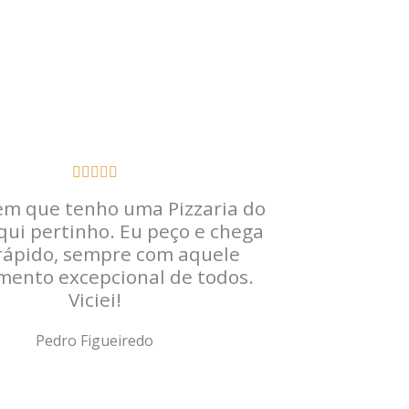
Classificado





como
em que tenho uma Pizzaria do
5
qui pertinho. Eu peço e chega
de
ápido, sempre com aquele
5
mento excepcional de todos.
Viciei!
Pedro Figueiredo