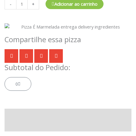
quantidade
-
+
Adicionar ao carrinho
Compartilhe essa pizza
Subtotal do Pedido:
Carrinho
0
Descrição
Informação adicional