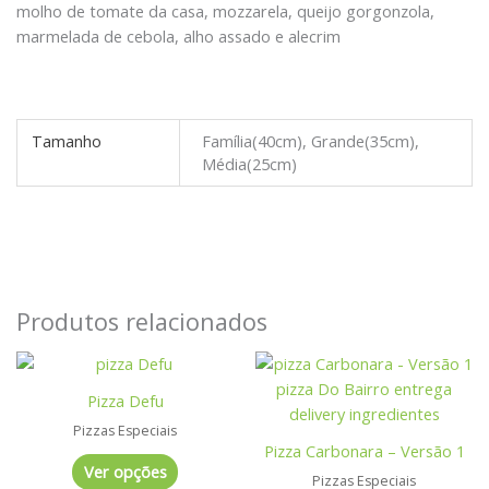
molho de tomate da casa, mozzarela, queijo gorgonzola,
marmelada de cebola, alho assado e alecrim
Tamanho
Família(40cm), Grande(35cm),
Média(25cm)
Produtos relacionados
Este
Este
produto
produto
Pizza Defu
tem
tem
Pizzas Especiais
várias
várias
Pizza Carbonara – Versão 1
variantes.
variantes.
Ver opções
Pizzas Especiais
As
As