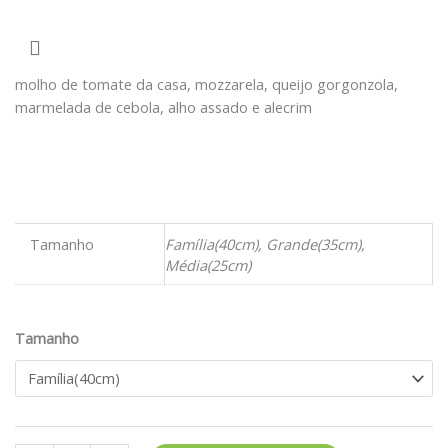
molho de tomate da casa, mozzarela, queijo gorgonzola,
marmelada de cebola, alho assado e alecrim
Tamanho
Família(40cm), Grande(35cm),
Média(25cm)
Pizza
Tamanho
Carbonara
-
Versão
1