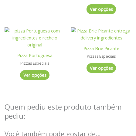
opções
opções
Ver opções
podem
podem
ser
ser
escolhidas
escolhidas
Este
Este
na
na
produto
produto
página
página
tem
tem
Pizza Brie Picante
do
do
várias
várias
Pizza Portuguesa
produto
produto
Pizzas Especiais
variantes.
variantes.
Pizzas Especiais
As
As
Ver opções
opções
opções
Ver opções
podem
podem
ser
ser
escolhidas
escolhidas
na
na
Quem pediu este produto também
página
página
pediu:
do
do
produto
produto
Você também pode gostar de…