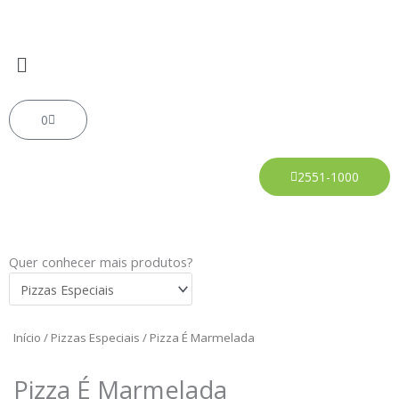
Ir
para
o
Menu
conteúdo
Carrinho
0
2551-1000
Quer conhecer mais produtos?
Início
/
Pizzas Especiais
/ Pizza É Marmelada
Pizza É Marmelada