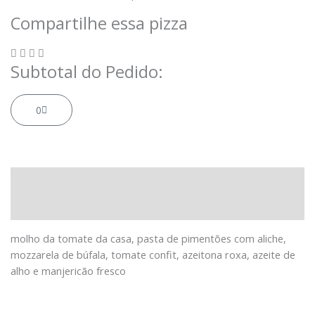
Garrafa
1,5l
Compartilhe essa pizza
quantidade
Subtotal do Pedido:
Carrinho
0
Descrição
Informação adicional
molho da tomate da casa, pasta de pimentões com aliche,
mozzarela de búfala, tomate confit, azeitona roxa, azeite de
alho e manjericão fresco