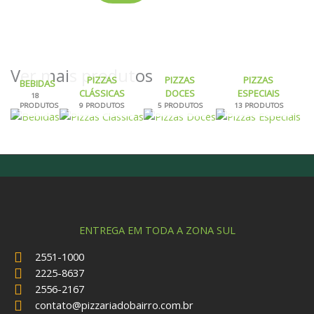
Ver mais produtos
PIZZAS
PIZZAS
PIZZAS
BEBIDAS
CLÁSSICAS
DOCES
ESPECIAIS
18
PRODUTOS
9 PRODUTOS
5 PRODUTOS
13 PRODUTOS
ENTREGA EM TODA A ZONA SUL
2551-1000
2225-8637
2556-2167
contato@pizzariadobairro.com.br