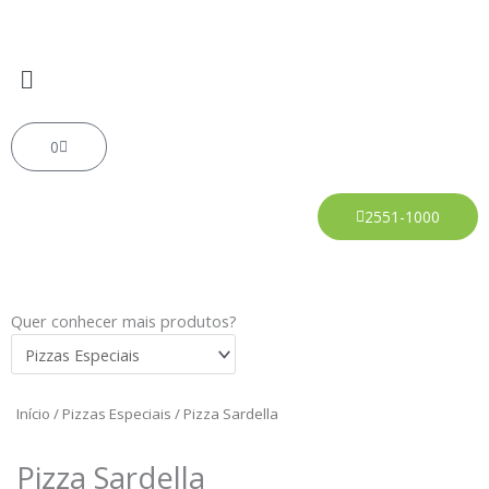
Ir
para
o
Menu
conteúdo
Carrinho
0
2551-1000
Quer conhecer mais produtos?
Início
/
Pizzas Especiais
/ Pizza Sardella
Pizza Sardella