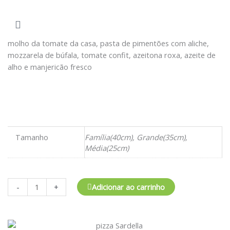
molho da tomate da casa, pasta de pimentões com aliche,
mozzarela de búfala, tomate confit, azeitona roxa, azeite de
alho e manjericão fresco
Tamanho
Família(40cm), Grande(35cm),
Média(25cm)
Coca-
-
+
Adicionar ao carrinho
Cola
Zero
-