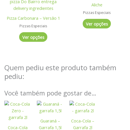
produto
produto
Aliche
na
na
tem
tem
página
página
Pizzas Especiais
várias
várias
Pizza Carbonara – Versão 1
do
do
variantes.
variantes.
Ver opções
produto
produto
Pizzas Especiais
As
As
opções
opções
Ver opções
podem
podem
ser
ser
escolhidas
escolhidas
na
na
Quem pediu este produto também
página
página
pediu:
do
do
produto
produto
Você também pode gostar de…
Guaraná –
Coca-Cola –
Coca-Cola
Garrafa 1,5l
Garrafa 2l