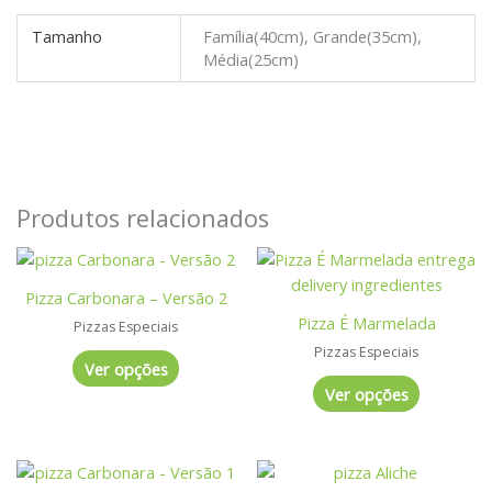
Tamanho
Família(40cm), Grande(35cm),
Média(25cm)
Produtos relacionados
Este
Este
produto
produto
Pizza Carbonara – Versão 2
tem
tem
Pizza É Marmelada
Pizzas Especiais
várias
várias
Pizzas Especiais
variantes.
variantes.
Ver opções
As
As
Ver opções
opções
opções
podem
podem
ser
ser
Este
Este
escolhidas
escolhidas